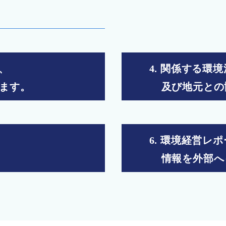
、
4. 関係する環
ます。
及び地元との
6. 環境経営レ
情報を外部へ