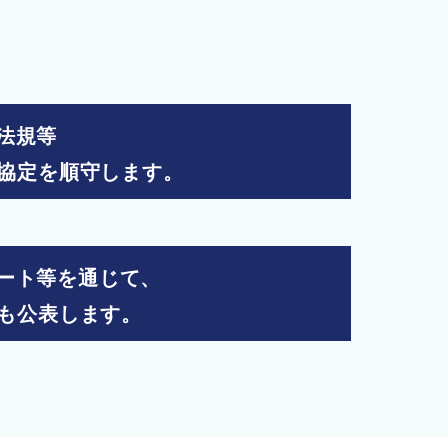
境法規等
協定を順守します。
ポート等を通じて、
も公表します。