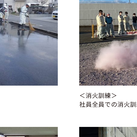
＜消火訓練＞
社員全員での消火訓