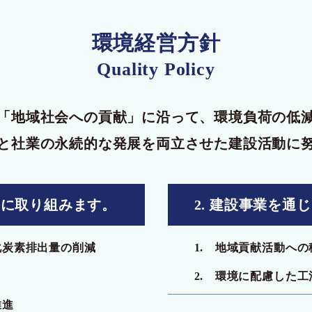
環境経営方針
Quality Policy
「地域社会への貢献」に沿って、
環境負荷の低
と
社業の永続的な発展を両立させた
建設活動に
減に取り組みます。
2. 建設事業を
化炭素排出量の削減
1. 地域貢献活動へ
2. 環境に配慮した
推進